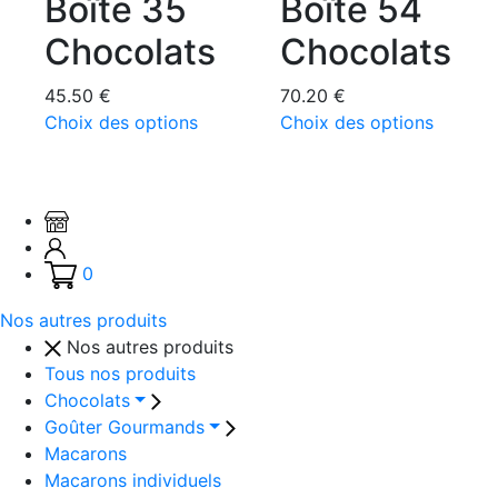
Boîte 35
Boîte 54
options
options
peuvent
peuven
Chocolats
Chocolats
être
être
choisies
choisie
45.50
€
70.20
€
sur
sur
Ce
Ce
Choix des options
Choix des options
la
la
produit
produit
page
page
a
a
du
du
plusieurs
plusieu
produit
produit
variations.
variatio
Les
Les
0
options
options
peuvent
peuven
Nos autres produits
être
être
Nos autres produits
choisies
choisie
Tous nos produits
sur
sur
Chocolats
la
la
Goûter Gourmands
page
page
Macarons
du
du
Macarons individuels
produit
produit