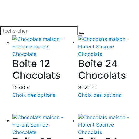
Rechercher
Chocolats
Chocolats
Boîte 12
Boîte 24
Chocolats
Chocolats
15.60
€
31.20
€
Ce
Ce
Choix des options
Choix des options
produit
produit
a
a
plusieurs
plusieu
variations.
variatio
Les
Les
Chocolats
Chocolats