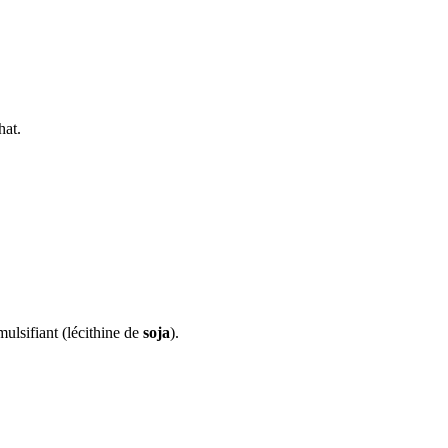
hat.
ulsifiant (lécithine de
soja
).