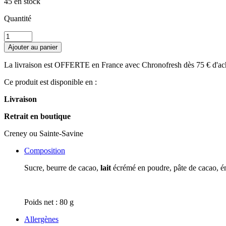
45 en stock
Quantité
quantité
de
Ajouter au panier
Tablette
-
La livraison est OFFERTE en France avec Chronofresh dès 75 € d'ac
Afrique
de
Ce produit est disponible en :
l'Ouest
40%
Livraison
Retrait en boutique
Creney ou Sainte-Savine
Composition
Sucre, beurre de cacao,
lait
écrémé en poudre, pâte de cacao, ém
Poids net : 80 g
Allergènes