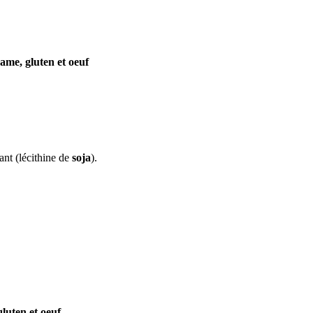
same, gluten et oeuf
ant (lécithine de
soja
).
gluten et oeuf